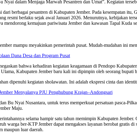
Nyai dalam Menjaga Marwah Pesantren dan Umat”. Kegiatan tersebut
i dari berbagai pesantren di Kabupaten Jember. Pada kesempatan itu,
g resmi berlaku sejak awal Januari 2026. Menurutnya, kebijakan terse
upaya mendorong kemajuan pariwisata Jember dan kawasan Tapal Kuda 
 Jember mampu meyakinkan pemerintah pusat. Mudah-mudahan ini menja
olaan Dana Desa dan Program Pusat
negaskan bahwa kehadiran kegiatan keagamaan di Pendopo Kabupaten 
Ulama, Kabupaten Jember baru kali ini dipimpin oleh seorang bupati be
han dipenuhi kegiatan sholawatan. Ini adalah ekspresi cinta dan identit
i Jember Menyalanya PJU Penghubung Krajan–Andongsari
n Bu Nyai Nusantara, untuk terus memperkuat persatuan pasca-Pilkada.
ember Maju.
merintahannya selama hampir satu tahun memimpin Kabupaten Jember.
eluruh warga ber-KTP Jember dapat mengakses layanan berobat gratis di 
am maupun luar daerah.