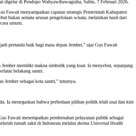
 digelar di Pendopo Wahyawibawagraha, Sabtu, 7 Februari 2026.
 Gus Fawait menyampaikan capaian strategis Pemerintah Kabupaten
but bukan semata urusan pengelolaan wisata, melainkan hasil dari
secara umum.
di pertanda baik bagi masa depan Jember,” ujar Gus Fawait
Jember memiliki makna simbolik yang kuat. Ia menyebut, sepanjang
rlatar belakang santri.
as Jember sebagai kota santri,” tuturnya.
 Ia menegaskan bahwa perbedaan pilihan politik telah usai dan kini
 Gus Fawait menempatkan pembenahan pelayanan publik sebagai
seluruh rumah sakit di Indonesia melalui skema Universal Health