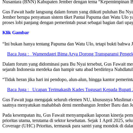
Nusantara (BNN) Kabupaten Jember dengan tema “Kepemimpinan Bu 
Gus Fawait hadir langsung dalam forum yang diikuti puluhan Bu Nya
Jember berupa penyatuan sistem tiket Pantai Papuma dan Watu Ulo yan
proses lobi panjang dengan pemerintah pusat sebagai bagian dari 
Klik Gambar
“Ini bukan hanya tentang Papuma dan Watu Ulo, tetapi bukti bahwa
Baca Juga :
Wamendagri Bima Arya Dorong Transparansi Pengel
Dalam forum yang didominasi para Bu Nyai tersebut, Gus Fawait me
sejarah Indonesia merdeka dan hampir satu abad berdirinya Nahdlatul 
“Tidak heran jika hari ini pendopo, alun-alun, hingga kantor pemerinta
Baca Juga :
Ucapan Terimakasih Kades Tugusari Kepada Bupat
Gus Fawait juga mengajak seluruh elemen NU, khususnya Muslimat da
saatnya menyatukan mahabbah demi membangun Jember Baru dan J
Pada kesempatan itu, Gus Fawait menyampaikan laporan kinerja pe
prioritas utama, terutama di sektor kesehatan. Sejak 1 April 2025, s
Coverage (UHC) Prioritas, termasuk para santri yang mondok di dal